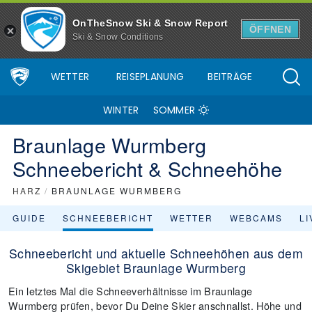
OnTheSnow Ski & Snow Report
ÖFFNEN
Ski & Snow Conditions
WETTER
REISEPLANUNG
BEITRÄGE
WINTER
SOMMER
Braunlage Wurmberg
Schneebericht & Schneehöhe
HARZ
/
BRAUNLAGE WURMBERG
GUIDE
SCHNEEBERICHT
WETTER
WEBCAMS
L
Schneebericht und aktuelle Schneehöhen aus dem
Skigebiet Braunlage Wurmberg
Ein letztes Mal die Schneeverhältnisse im Braunlage
Wurmberg prüfen, bevor Du Deine Skier anschnallst. Höhe und