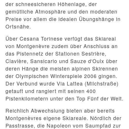
der schneesicheren Höhenlage, der
gemütliche Atmosphäre und den moderaten
Preise vor allem die idealen Übungshänge in
Ortsnähe.
Über Cesana Torinese verfügt das Skiareal
von Montgenèvre zudem über Anschluss an
das Pistennetz der Stationen Sestrière,
Clavière, Sansicario und Sauze d'Oulx über
deren Hänge die meisten alpinen Skirennen
der Olympischen Winterspiele 2006 gingen.
Der Verbund wurde Via Lattea (Milchstraße)
getauft und rangiert mit seinen 400
Pistenkilometern unter den Top Fünf der Welt.
Reichlich Abwechslung bieten aber bereits
Montgenèvres eigene Skiareale. Nördlich der
Passtrasse, die Napoleon vom Saumpfad zur