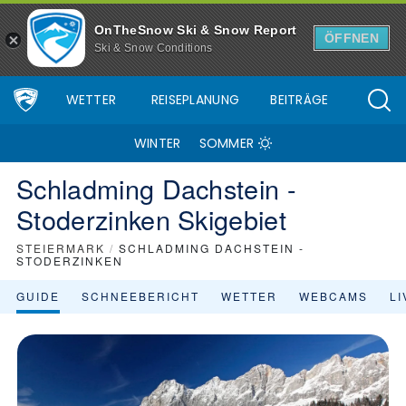
OnTheSnow Ski & Snow Report
ÖFFNEN
Ski & Snow Conditions
WETTER
REISEPLANUNG
BEITRÄGE
WINTER
SOMMER
Schladming Dachstein -
Stoderzinken Skigebiet
STEIERMARK
/
SCHLADMING DACHSTEIN -
STODERZINKEN
GUIDE
SCHNEEBERICHT
WETTER
WEBCAMS
L