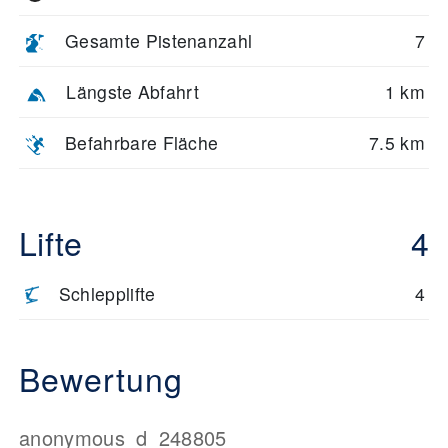
Gesamte Pistenanzahl
7
Längste Abfahrt
1 km
Befahrbare Fläche
7.5 km
Lifte
4
Schlepplifte
4
Bewertung
anonymous_d_248805